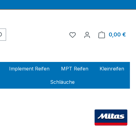
0,00 €
Ware
Implement Reifen
MPT Reifen
Kleinreifen
Schläuche