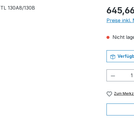
Regulärer Pr
645,66
Preise inkl
Nicht lage
Verfügb
Produkt
Zum Merkze