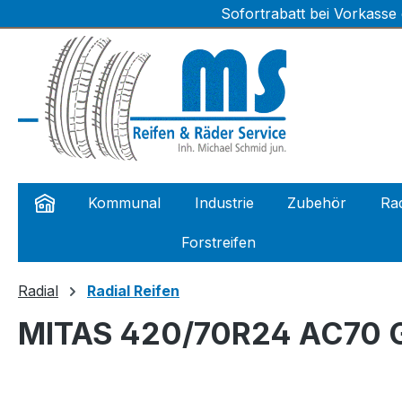
Sofortrabatt bei Vorkasse
m Hauptinhalt springen
Zur Suche springen
Zur Hauptnavigation springen
Kommunal
Industrie
Zubehör
Rad
Forstreifen
Radial
Radial Reifen
MITAS 420/70R24 AC70 