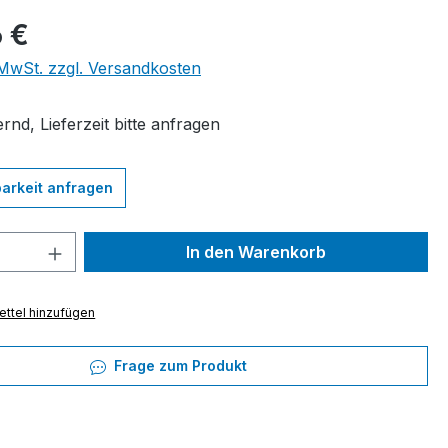
eis:
 €
. MwSt. zzgl. Versandkosten
rnd, Lieferzeit bitte anfragen
arkeit anfragen
 Anzahl: Gib den gewünschten Wert ein 
In den Warenkorb
ttel hinzufügen
Frage zum Produkt