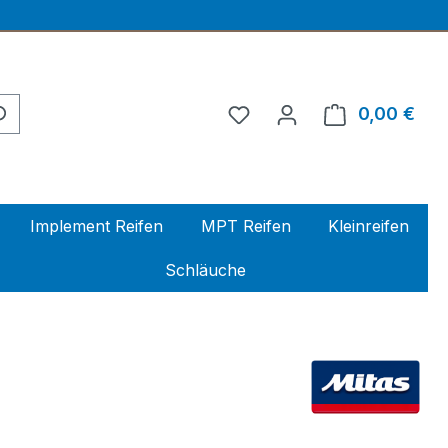
0,00 €
Ware
Implement Reifen
MPT Reifen
Kleinreifen
Schläuche