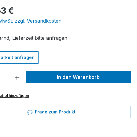
eis:
63 €
. MwSt. zzgl. Versandkosten
rnd, Lieferzeit bitte anfragen
arkeit anfragen
 Anzahl: Gib den gewünschten Wert ein 
In den Warenkorb
ttel hinzufügen
Frage zum Produkt