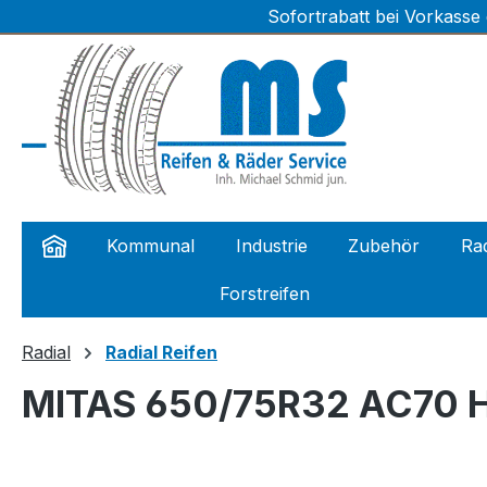
Sofortrabatt bei Vorkasse
m Hauptinhalt springen
Zur Suche springen
Zur Hauptnavigation springen
Kommunal
Industrie
Zubehör
Rad
Forstreifen
Radial
Radial Reifen
MITAS 650/75R32 AC70 H