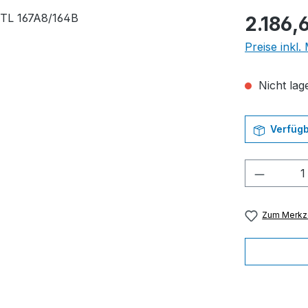
Regulärer Pr
2.186,
Preise inkl
Nicht lage
Verfügb
Produkt
Zum Merkze