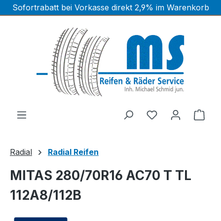
Sofortrabatt bei Vorkasse direkt 2,9% im Warenkorb
Zum Hauptinhalt springen
Ware
Radial
Radial Reifen
MITAS 280/70R16 AC70 T TL
112A8/112B