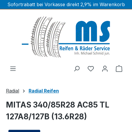
Sofortrabatt bei Vorkasse direkt 2,9% im Warenkorb
Zum Hauptinhalt springen
Ware
Radial
Radial Reifen
MITAS 340/85R28 AC85 TL
127A8/127B (13.6R28)