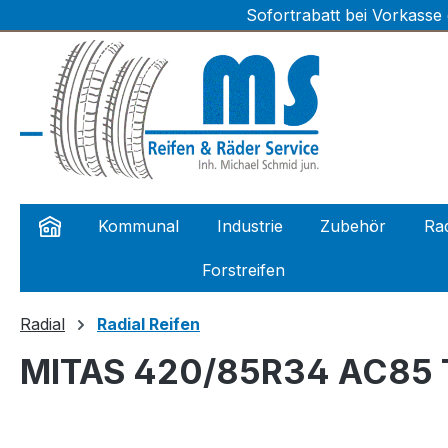
Sofortrabatt bei Vorkasse
m Hauptinhalt springen
Zur Suche springen
Zur Hauptnavigation springen
Kommunal
Industrie
Zubehör
Rad
Forstreifen
Radial
Radial Reifen
MITAS 420/85R34 AC85 T