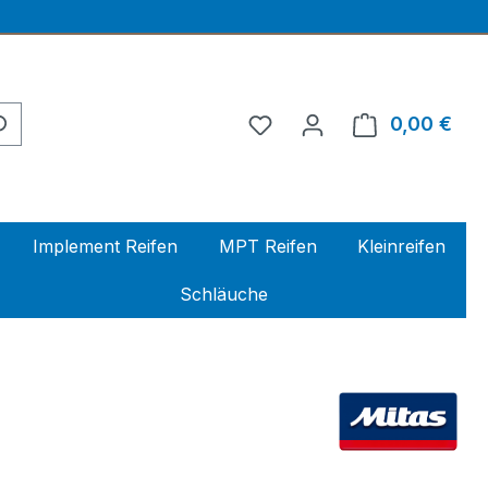
0,00 €
Ware
Implement Reifen
MPT Reifen
Kleinreifen
Schläuche