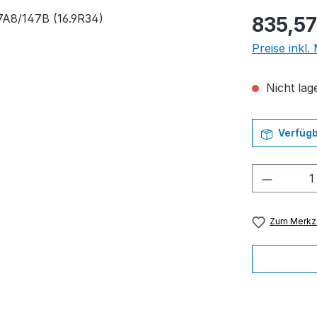
Regulärer Pr
835,57
Preise inkl
Nicht lage
Verfügb
Produkt
Zum Merkze