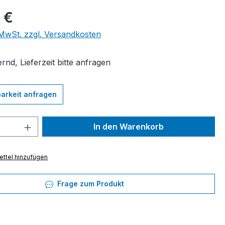
eis:
 €
. MwSt. zzgl. Versandkosten
rnd, Lieferzeit bitte anfragen
arkeit anfragen
 Anzahl: Gib den gewünschten Wert ein 
In den Warenkorb
ttel hinzufügen
Frage zum Produkt