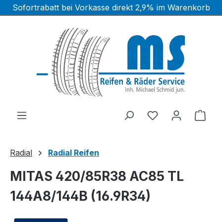
Sofortrabatt bei Vorkasse direkt 2,9% im Warenkorb
Zum Hauptinhalt springen
Ware
Radial
Radial Reifen
MITAS 420/85R38 AC85 TL
144A8/144B (16.9R34)