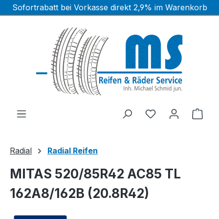
Sofortrabatt bei Vorkasse direkt 2,9% im Warenkorb
Zum Hauptinhalt springen
Ware
Radial
Radial Reifen
MITAS 520/85R42 AC85 TL
162A8/162B (20.8R42)