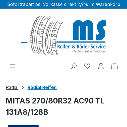
Sofortrabatt bei Vorkasse direkt 2,9% im Warenkorb
Zum Hauptinhalt springen
Ware
Radial
Radial Reifen
MITAS 270/80R32 AC90 TL
131A8/128B