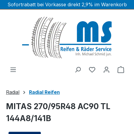
Sofortrabatt bei Vorkasse direkt 2,9% im Warenkorb
Zum Hauptinhalt springen
Ware
Radial
Radial Reifen
MITAS 270/95R48 AC90 TL
144A8/141B