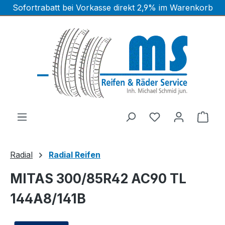
Sofortrabatt bei Vorkasse direkt 2,9% im Warenkorb
Zum Hauptinhalt springen
Ware
Radial
Radial Reifen
MITAS 300/85R42 AC90 TL
144A8/141B