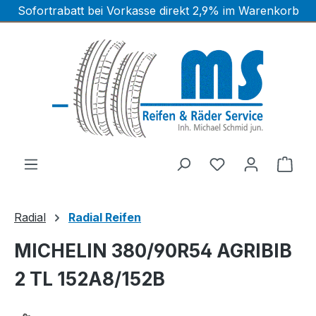
Sofortrabatt bei Vorkasse direkt 2,9% im Warenkorb
Zum Hauptinhalt springen
Ware
Radial
Radial Reifen
MICHELIN 380/90R54 AGRIBIB
2 TL 152A8/152B