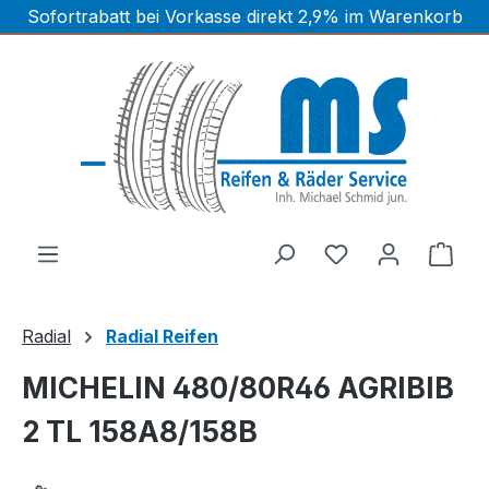
Sofortrabatt bei Vorkasse direkt 2,9% im Warenkorb
Zum Hauptinhalt springen
Ware
Radial
Radial Reifen
MICHELIN 480/80R46 AGRIBIB
2 TL 158A8/158B