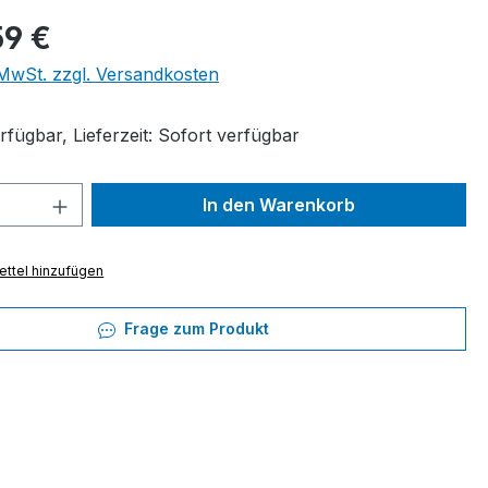
eis:
59 €
. MwSt. zzgl. Versandkosten
fügbar, Lieferzeit: Sofort verfügbar
 Anzahl: Gib den gewünschten Wert ein 
In den Warenkorb
ttel hinzufügen
Frage zum Produkt