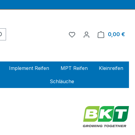
0,00 €
Ware
Implement Reifen
MPT Reifen
Kleinreifen
Schläuche