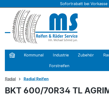
Sofortrabatt bei Vorkasse
m Hauptinhalt springen
Zur Suche springen
Zur Hauptnavigation springen
Kommunal
Industrie
Zubehör
Rad
Forstreifen
Radial
Radial Reifen
BKT 600/70R34 TL AGRI