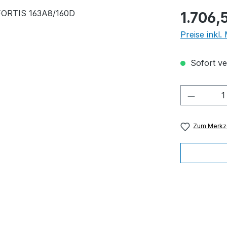
Regulärer Pr
1.706,
Preise inkl
Sofort ver
Produkt
Zum Merkze