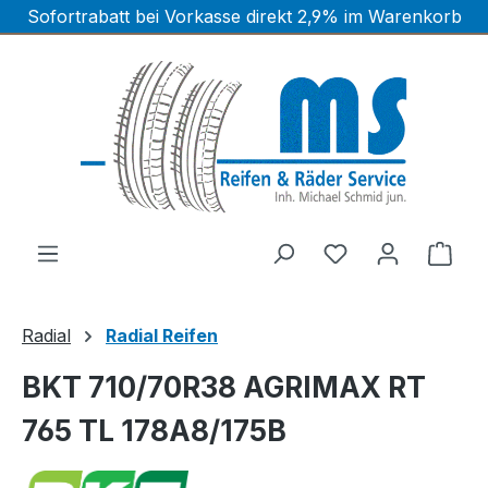
Sofortrabatt bei Vorkasse direkt 2,9% im Warenkorb
Zum Hauptinhalt springen
Ware
Radial
Radial Reifen
BKT 710/70R38 AGRIMAX RT
765 TL 178A8/175B