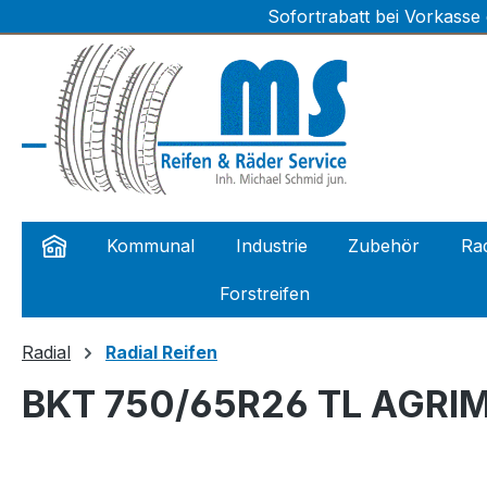
Sofortrabatt bei Vorkasse
m Hauptinhalt springen
Zur Suche springen
Zur Hauptnavigation springen
Kommunal
Industrie
Zubehör
Rad
Forstreifen
Radial
Radial Reifen
BKT 750/65R26 TL AGRIM