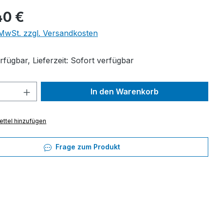
eis:
40 €
. MwSt. zzgl. Versandkosten
fügbar, Lieferzeit: Sofort verfügbar
 Anzahl: Gib den gewünschten Wert ein 
In den Warenkorb
ttel hinzufügen
Frage zum Produkt