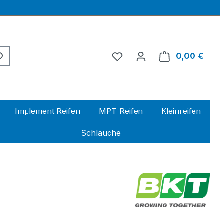
0,00 €
Ware
Implement Reifen
MPT Reifen
Kleinreifen
Schläuche