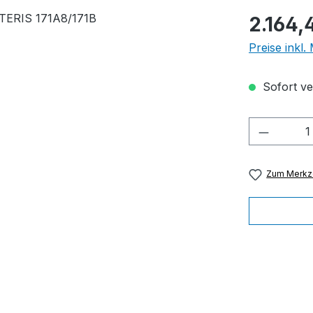
Regulärer Pr
2.164,
Preise inkl
Sofort ver
Produkt
Zum Merkze