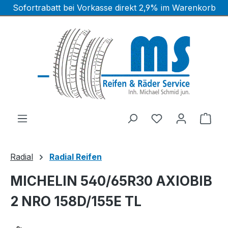
Sofortrabatt bei Vorkasse direkt 2,9% im Warenkorb
Zum Hauptinhalt springen
Ware
Radial
Radial Reifen
MICHELIN 540/65R30 AXIOBIB
2 NRO 158D/155E TL