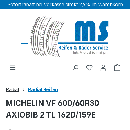
Sofortrabatt bei Vorkasse direkt 2,9% im Warenkorb
Zum Hauptinhalt springen
Ware
Radial
Radial Reifen
MICHELIN VF 600/60R30
AXIOBIB 2 TL 162D/159E