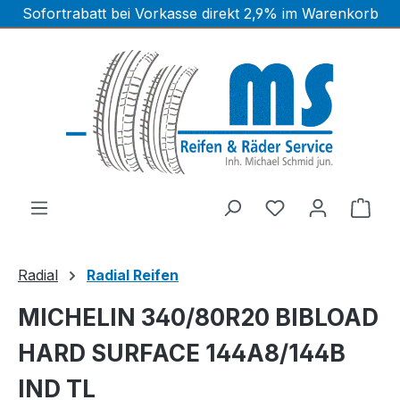
Sofortrabatt bei Vorkasse direkt 2,9% im Warenkorb
Zum Hauptinhalt springen
Ware
Radial
Radial Reifen
MICHELIN 340/80R20 BIBLOAD
HARD SURFACE 144A8/144B
IND TL