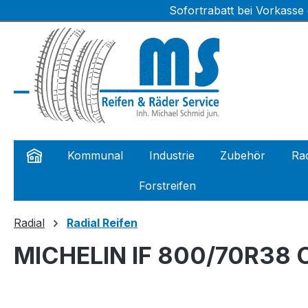
Sofortrabatt bei Vorkasse
m Hauptinhalt springen
Zur Suche springen
Zur Hauptnavigation springen
Kommunal
Industrie
Zubehör
Rad
Forstreifen
Radial
Radial Reifen
MICHELIN IF 800/70R38 