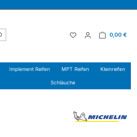
0,00 €
Ware
Implement Reifen
MPT Reifen
Kleinreifen
Schläuche