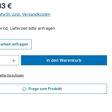
eis:
33 €
. MwSt. zzgl. Versandkosten
rnd, Lieferzeit bitte anfragen
arkeit anfragen
 Anzahl: Gib den gewünschten Wert ein 
In den Warenkorb
ttel hinzufügen
Frage zum Produkt