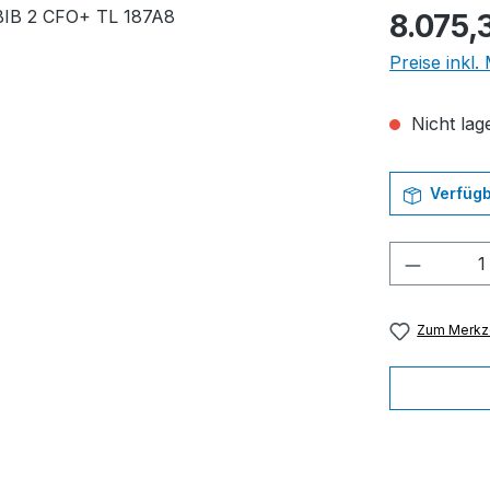
Regulärer Pr
8.075,
Preise inkl
Nicht lage
Verfügb
Produkt
Zum Merkze