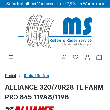
Sofortrabatt bei Vorkasse direkt 2,9% im Warenkorb
Zum Hauptinhalt springen
Ware
Radial
Radial Reifen
ALLIANCE 320/70R28 TL FARM
PRO 845 119A8/119B