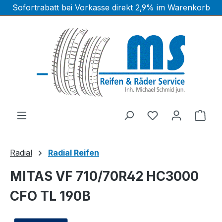
Sofortrabatt bei Vorkasse direkt 2,9% im Warenkorb
Zum Hauptinhalt springen
Ware
Radial
Radial Reifen
MITAS VF 710/70R42 HC3000
CFO TL 190B