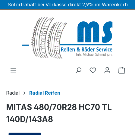
Sofortrabatt bei Vorkasse direkt 2,9% im Warenkorb
Zum Hauptinhalt springen
Ware
Radial
Radial Reifen
MITAS 480/70R28 HC70 TL
140D/143A8