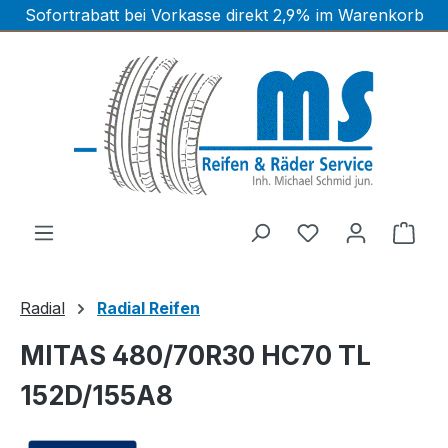
Sofortrabatt bei Vorkasse direkt 2,9% im Warenkorb
Zum Hauptinhalt springen
Ware
Radial
Radial Reifen
MITAS 480/70R30 HC70 TL
152D/155A8