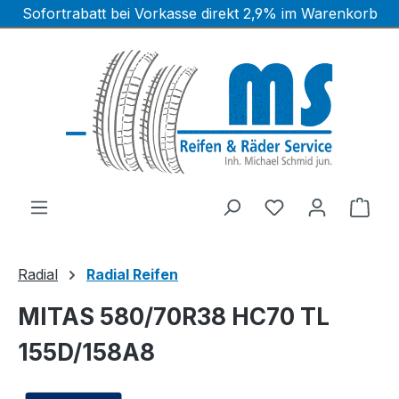
Sofortrabatt bei Vorkasse direkt 2,9% im Warenkorb
Zum Hauptinhalt springen
Ware
Radial
Radial Reifen
MITAS 580/70R38 HC70 TL
155D/158A8