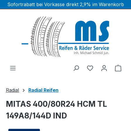
Sofortrabatt bei Vorkasse direkt 2,9% im Warenkorb
Zum Hauptinhalt springen
Ware
Radial
Radial Reifen
MITAS 400/80R24 HCM TL
149A8/144D IND