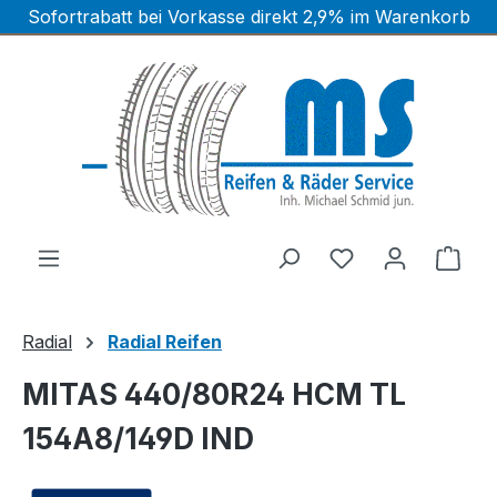
Sofortrabatt bei Vorkasse direkt 2,9% im Warenkorb
Zum Hauptinhalt springen
Ware
Radial
Radial Reifen
MITAS 440/80R24 HCM TL
154A8/149D IND