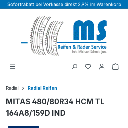
Sofortrabatt bei Vorkasse direkt 2,9% im Warenkorb
Zum Hauptinhalt springen
Ware
Radial
Radial Reifen
MITAS 480/80R34 HCM TL
164A8/159D IND