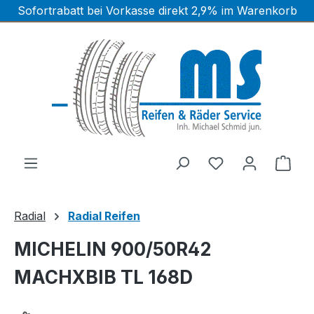
Sofortrabatt bei Vorkasse direkt 2,9% im Warenkorb
Zum Hauptinhalt springen
Ware
Radial
Radial Reifen
MICHELIN 900/50R42
MACHXBIB TL 168D