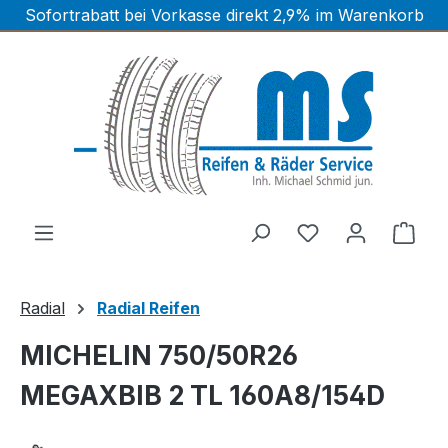
Sofortrabatt bei Vorkasse direkt 2,9% im Warenkorb
Zum Hauptinhalt springen
Ware
Radial
Radial Reifen
MICHELIN 750/50R26
MEGAXBIB 2 TL 160A8/154D