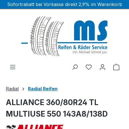
Sofortrabatt bei Vorkasse direkt 2,9% im Warenkorb
Zum Hauptinhalt springen
Ware
Radial
Radial Reifen
ALLIANCE 360/80R24 TL
MULTIUSE 550 143A8/138D