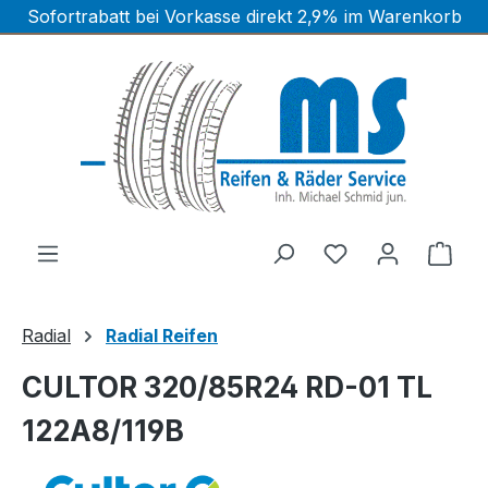
Sofortrabatt bei Vorkasse direkt 2,9% im Warenkorb
Zum Hauptinhalt springen
Ware
Radial
Radial Reifen
CULTOR 320/85R24 RD-01 TL
122A8/119B