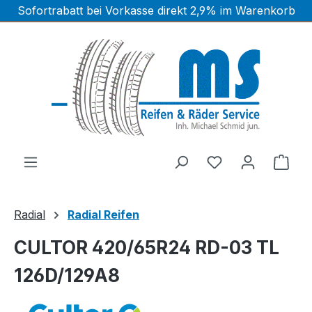
Sofortrabatt bei Vorkasse direkt 2,9% im Warenkorb
Zum Hauptinhalt springen
Ware
Radial
Radial Reifen
CULTOR 420/65R24 RD-03 TL
126D/129A8