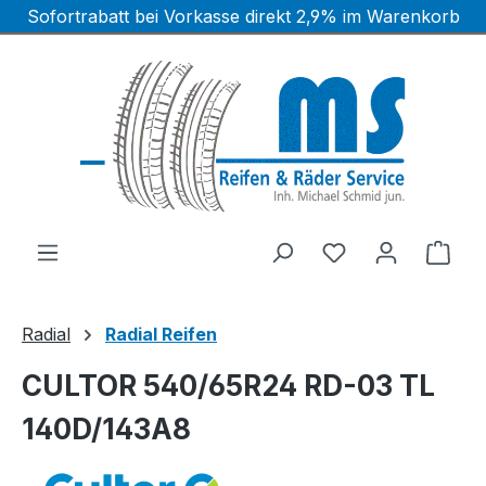
Sofortrabatt bei Vorkasse direkt 2,9% im Warenkorb
Zum Hauptinhalt springen
Ware
Radial
Radial Reifen
CULTOR 540/65R24 RD-03 TL
140D/143A8