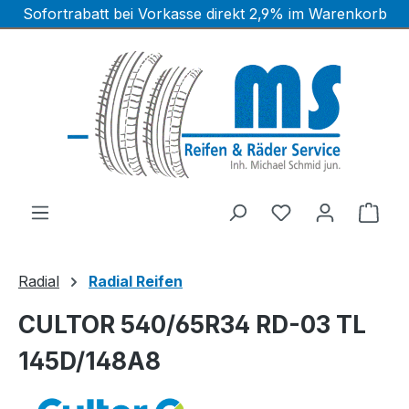
Sofortrabatt bei Vorkasse direkt 2,9% im Warenkorb
Zum Hauptinhalt springen
Ware
Radial
Radial Reifen
CULTOR 540/65R34 RD-03 TL
145D/148A8