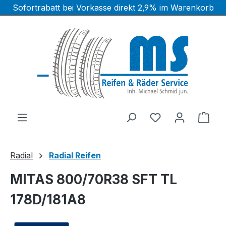
Sofortrabatt bei Vorkasse direkt 2,9% im Warenkorb
Zum Hauptinhalt springen
Ware
Radial
Radial Reifen
MITAS 800/70R38 SFT TL
178D/181A8