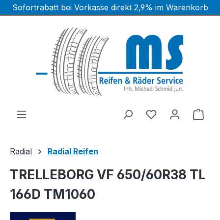
Sofortrabatt bei Vorkasse direkt 2,9% im Warenkorb
Zum Hauptinhalt springen
Ware
Radial
Radial Reifen
TRELLEBORG VF 650/60R38 TL
166D TM1060