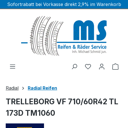
Sofortrabatt bei Vorkasse direkt 2,9% im Warenkorb
Zum Hauptinhalt springen
Ware
Radial
Radial Reifen
TRELLEBORG VF 710/60R42 TL
173D TM1060