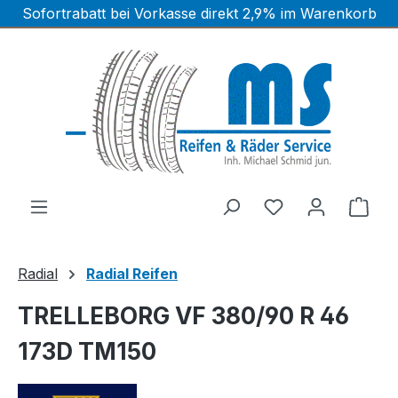
Sofortrabatt bei Vorkasse direkt 2,9% im Warenkorb
Zum Hauptinhalt springen
Ware
Radial
Radial Reifen
TRELLEBORG VF 380/90 R 46
173D TM150