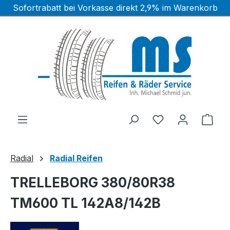
Sofortrabatt bei Vorkasse direkt 2,9% im Warenkorb
Zum Hauptinhalt springen
Ware
Radial
Radial Reifen
TRELLEBORG 380/80R38
TM600 TL 142A8/142B