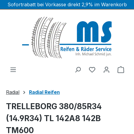
Sofortrabatt bei Vorkasse direkt 2,9% im Warenkorb
Zum Hauptinhalt springen
Ware
Radial
Radial Reifen
TRELLEBORG 380/85R34
(14.9R34) TL 142A8 142B
TM600