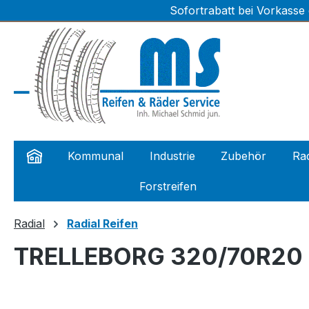
Sofortrabatt bei Vorkasse
m Hauptinhalt springen
Zur Suche springen
Zur Hauptnavigation springen
Kommunal
Industrie
Zubehör
Rad
Forstreifen
Radial
Radial Reifen
TRELLEBORG 320/70R20 