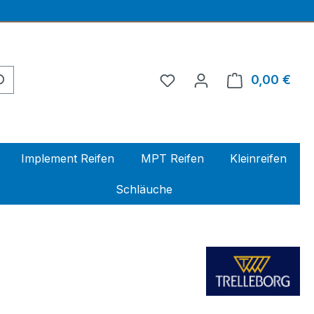
0,00 €
Ware
Implement Reifen
MPT Reifen
Kleinreifen
Schläuche