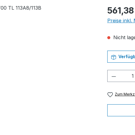
Regulärer Pr
561,38
Preise inkl
Nicht lage
Verfügb
Produkt
Zum Merkze