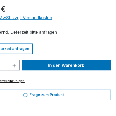
eis:
 €
. MwSt. zzgl. Versandkosten
rnd, Lieferzeit bitte anfragen
arkeit anfragen
 Anzahl: Gib den gewünschten Wert ein 
In den Warenkorb
ttel hinzufügen
Frage zum Produkt