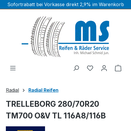
Sofortrabatt bei Vorkasse direkt 2,9% im Warenkorb
Zum Hauptinhalt springen
Ware
Radial
Radial Reifen
TRELLEBORG 280/70R20
TM700 O&V TL 116A8/116B