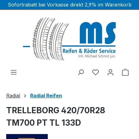
Sofortrabatt bei Vorkasse direkt 2,9% im Warenkorb
Zum Hauptinhalt springen
Ware
Radial
Radial Reifen
TRELLEBORG 420/70R28
TM700 PT TL 133D