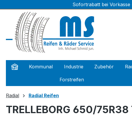
Sofortrabatt bei Vorkasse
m Hauptinhalt springen
Zur Suche springen
Zur Hauptnavigation springen
Kommunal
Industrie
Zubehör
Rad
Forstreifen
Radial
Radial Reifen
TRELLEBORG 650/75R38 