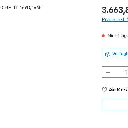
Regulärer Pr
3.663,
Preise inkl
Nicht lage
Verfügb
Produkt
Zum Merkze