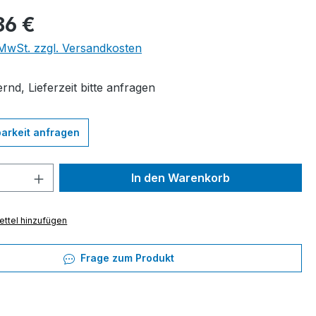
eis:
86 €
. MwSt. zzgl. Versandkosten
rnd, Lieferzeit bitte anfragen
arkeit anfragen
 Anzahl: Gib den gewünschten Wert ein 
In den Warenkorb
ttel hinzufügen
Frage zum Produkt