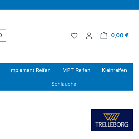
0,00 €
Ware
Implement Reifen
MPT Reifen
Kleinreifen
Schläuche