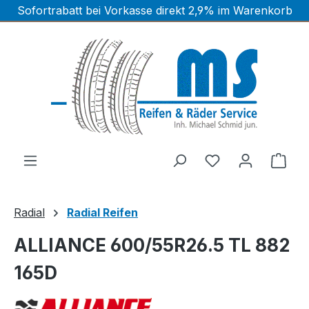
Sofortrabatt bei Vorkasse direkt 2,9% im Warenkorb
Zum Hauptinhalt springen
Ware
Radial
Radial Reifen
ALLIANCE 600/55R26.5 TL 882
165D