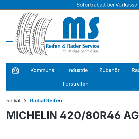
Sofortrabatt bei Vorkasse
m Hauptinhalt springen
Zur Suche springen
Zur Hauptnavigation springen
Kommunal
Industrie
Zubehör
Rad
Forstreifen
Radial
Radial Reifen
MICHELIN 420/80R46 AGR