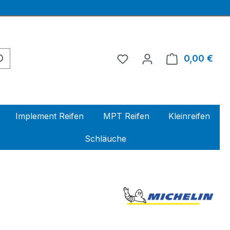
0,00 €
Ware
Implement Reifen
MPT Reifen
Kleinreifen
Schläuche