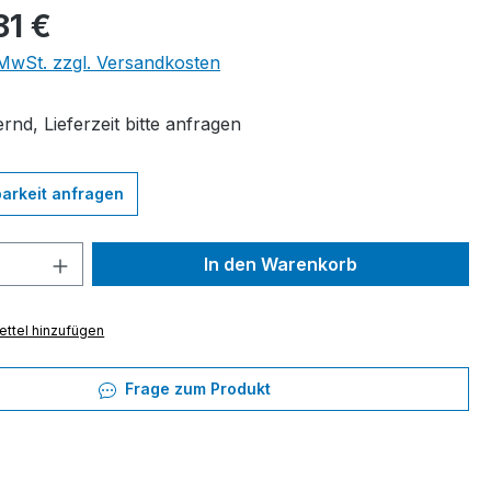
eis:
81 €
. MwSt. zzgl. Versandkosten
rnd, Lieferzeit bitte anfragen
arkeit anfragen
 Anzahl: Gib den gewünschten Wert ein 
In den Warenkorb
ttel hinzufügen
Frage zum Produkt