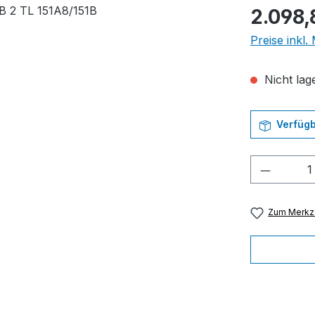
Regulärer Pr
2.098,
Preise inkl
Nicht lage
Verfügb
Produkt
Zum Merkze