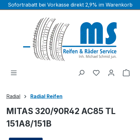
Sofortrabatt bei Vorkasse direkt 2,9% im Warenkorb
Zum Hauptinhalt springen
Ware
Radial
Radial Reifen
MITAS 320/90R42 AC85 TL
151A8/151B