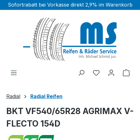
Sofortrabatt bei Vorkasse direkt 2,9% im Warenkorb
Zum Hauptinhalt springen
Ware
Radial
Radial Reifen
BKT VF540/65R28 AGRIMAX V-
FLECTO 154D