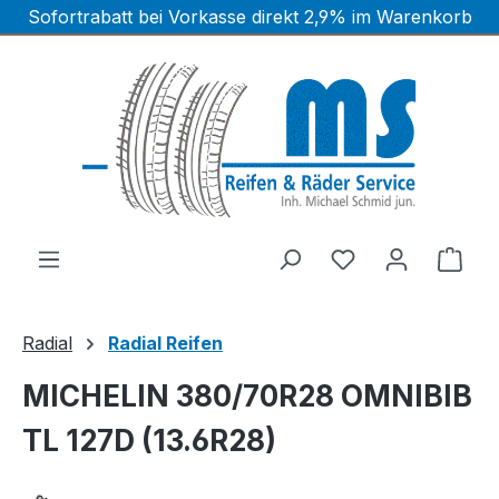
Sofortrabatt bei Vorkasse direkt 2,9% im Warenkorb
Zum Hauptinhalt springen
Ware
Radial
Radial Reifen
MICHELIN 380/70R28 OMNIBIB
TL 127D (13.6R28)