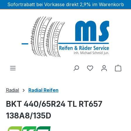
Sofortrabatt bei Vorkasse direkt 2,9% im Warenkorb
Zum Hauptinhalt springen
Ware
Radial
Radial Reifen
BKT 440/65R24 TL RT657
138A8/135D